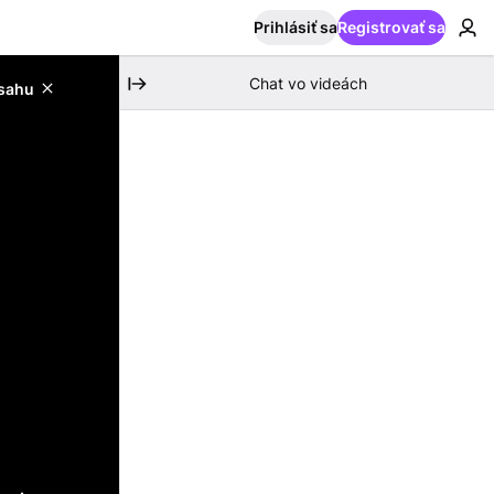
Prihlásiť sa
Registrovať sa
Chat vo videách
bsahu