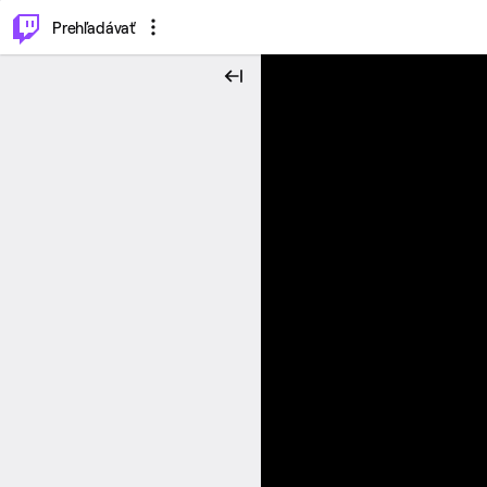
..
⌥
P
Prehľadávať