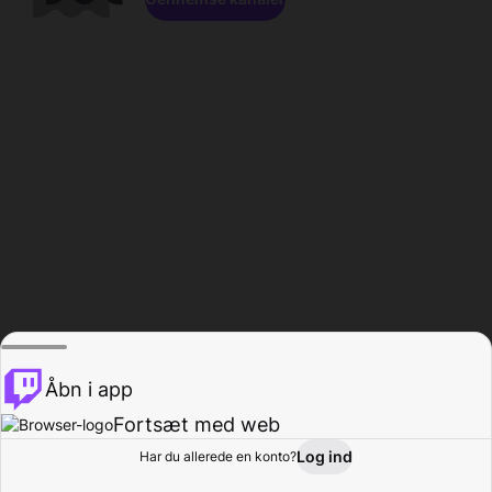
Åbn i app
Fortsæt med web
Log ind
Har du allerede en konto?
Hjem
Gennemse
Aktivitet
Profil