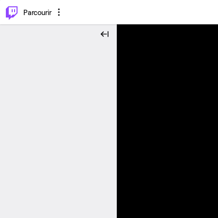
⌥
P
Parcourir