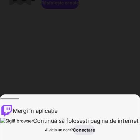
Răsfoiește canale
Mergi în aplicație
Continuă să folosești pagina de internet
Conectare
Ai deja un cont?
Acasă
Răsfoire
Activitate
Profil