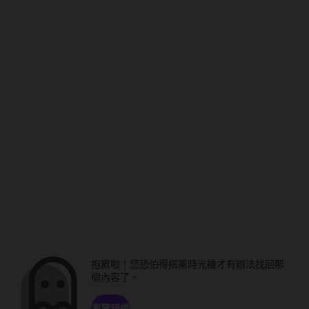
抱歉啦！您恐怕得搭乘時光機才有辦法找回那
個內容了。
瀏覽頻道