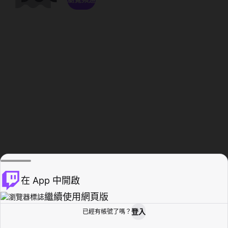
在 App 中開啟
繼續使用網頁版
登入
已經有帳號了嗎？
創作者基地
瀏覽
活動紀錄
個人檔案