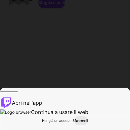
Sfoglia canali
Apri nell'app
Continua a usare il web
Accedi
Hai già un account?
Base
Sfoglia
Attività
Profilo