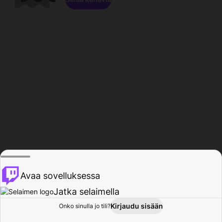
Avaa sovelluksessa
Jatka selaimella
Kirjaudu sisään
Onko sinulla jo tili?
Koti
Selaa
Toiminta
Profiili