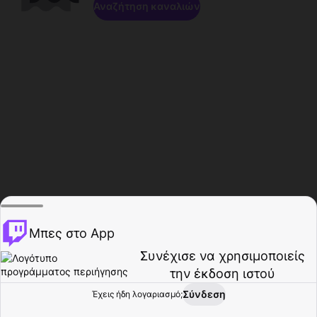
Αναζήτηση καναλιών
Μπες στο App
Συνέχισε να χρησιμοποιείς
την έκδοση ιστού
Σύνδεση
Έχεις ήδη λογαριασμό;
Αρχική σελίδα
Περιήγηση
Δραστηριότητα
Προφίλ