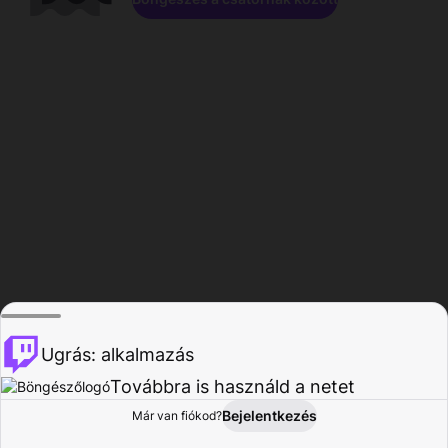
Ugrás: alkalmazás
Továbbra is használd a netet
Bejelentkezés
Már van fiókod?
Főoldal
Böngészés
Tevékenység
Profil