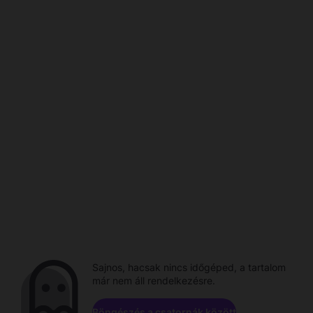
Sajnos, hacsak nincs időgéped, a tartalom
már nem áll rendelkezésre.
Böngészés a csatornák között