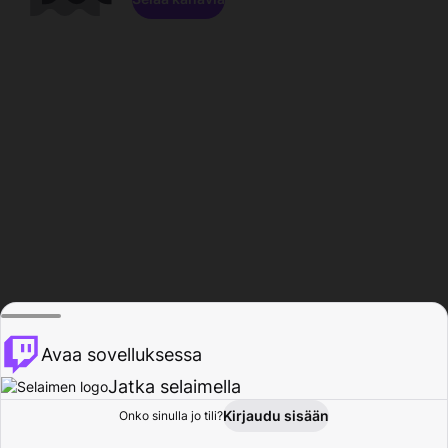
Avaa sovelluksessa
Jatka selaimella
Kirjaudu sisään
Onko sinulla jo tili?
Koti
Selaa
Toiminta
Profiili