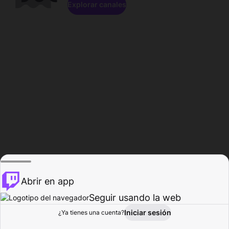
Explorar canales
Abrir en app
Seguir usando la web
Iniciar sesión
Página del
¿Ya tienes una cuenta?
Explorar
Actividad
Perfil
Creador