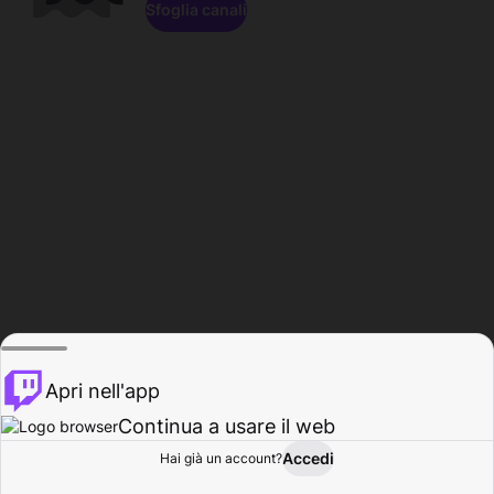
Sfoglia canali
Apri nell'app
Continua a usare il web
Accedi
Hai già un account?
Base
Sfoglia
Attività
Profilo