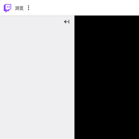
⌥
P
浏览