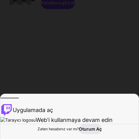
Kanallara göz at
Uygulamada aç
Web'i kullanmaya devam edin
Oturum Aç
Zaten hesabınız var mı?
Ana Sayfa
Gözat
Aktivite
Profil