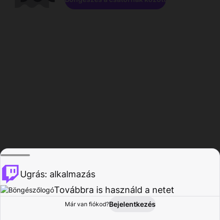
Ugrás: alkalmazás
Továbbra is használd a netet
Bejelentkezés
Már van fiókod?
Főoldal
Böngészés
Tevékenység
Profil