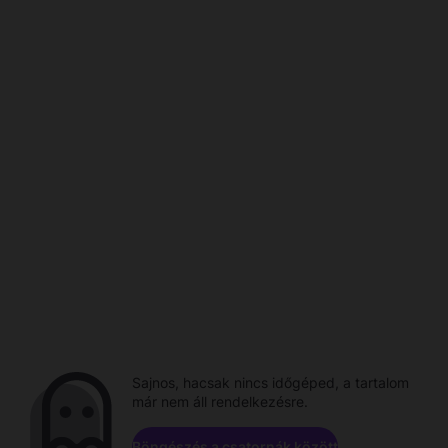
Sajnos, hacsak nincs időgéped, a tartalom
már nem áll rendelkezésre.
Böngészés a csatornák között