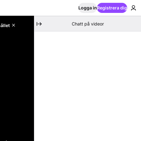
Logga in
Registrera dig
Chatt på videor
ållet