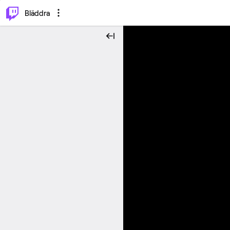
⌥
P
Bläddra