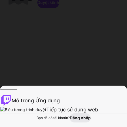
Duyệt kênh
Mở trong Ứng dụng
Tiếp tục sử dụng web
Đăng nhập
Bạn đã có tài khoản?
Trang chủ
Duyệt
Hoạt động
Hồ sơ