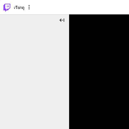
⌥
P
เรียกดู