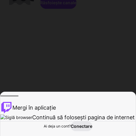
Răsfoiește canale
Mergi în aplicație
Continuă să folosești pagina de internet
Conectare
Ai deja un cont?
Acasă
Răsfoire
Activitate
Profil