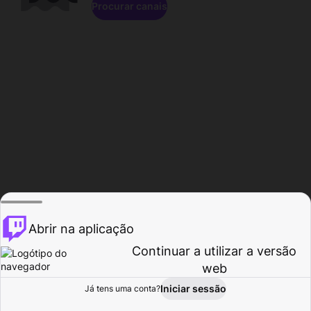
Procurar canais
Abrir na aplicação
Continuar a utilizar a versão
web
Iniciar sessão
Já tens uma conta?
Página inicial
Procurar
Atividade
Perfil