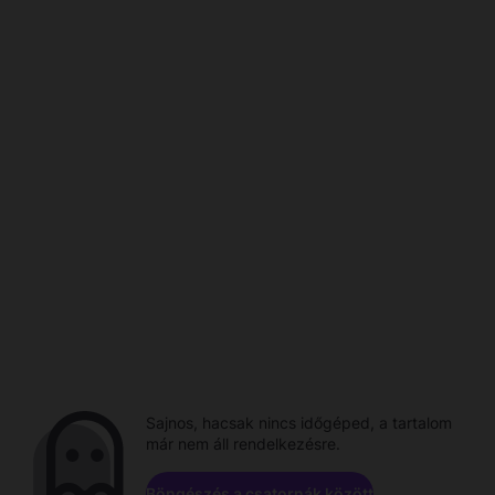
Sajnos, hacsak nincs időgéped, a tartalom
már nem áll rendelkezésre.
Böngészés a csatornák között