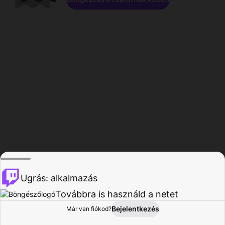
Ugrás: alkalmazás
Továbbra is használd a netet
Bejelentkezés
Már van fiókod?
Főoldal
Böngészés
Tevékenység
Profil