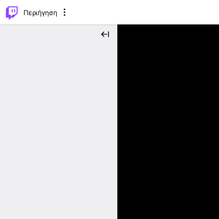
..
⌥
P
Περιήγηση