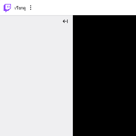
⌥
P
เรียกดู