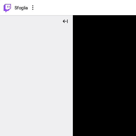
⌥
P
Sfoglia