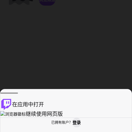
在应用中打开
继续使用网页版
登录
已拥有账户？
主页
浏览
活动纪录
个人资料