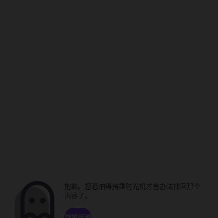
抱歉。您恐怕得搭乘时光机才有办法找回那个
内容了。
浏览频道