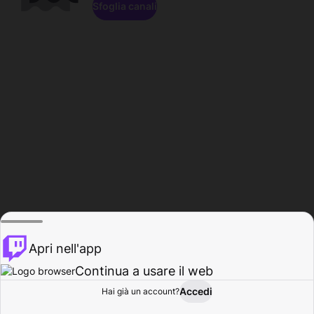
Sfoglia canali
Apri nell'app
Continua a usare il web
Accedi
Hai già un account?
Base
Sfoglia
Attività
Profilo