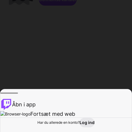
Åbn i app
Fortsæt med web
Log ind
Har du allerede en konto?
Hjem
Gennemse
Aktivitet
Profil