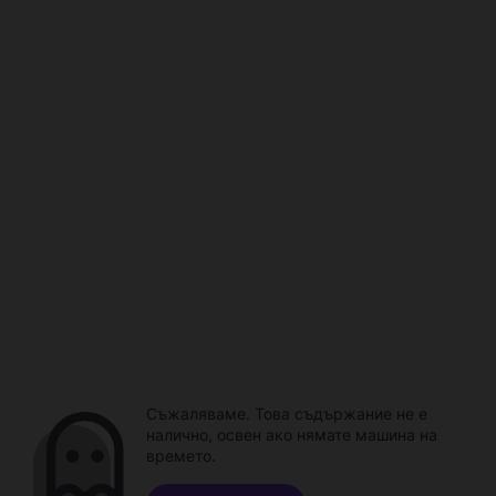
Съжаляваме. Това съдържание не е
налично, освен ако нямате машина на
времето.