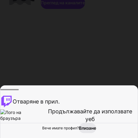
Преглед на каналите
Отваряне в прил.
Продължавайте да използвате
уеб
Влизане
Вече имате профил?
Начало
Преглед
Активност
Профил