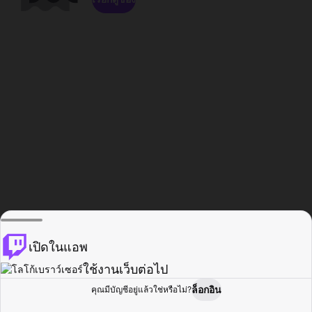
เปิดในแอพ
ใช้งานเว็บต่อไป
ล็อกอิน
คุณมีบัญชีอยู่แล้วใช่หรือไม่?
หน้าแรก
เรียกดู
กิจกรรม
โปรไฟล์