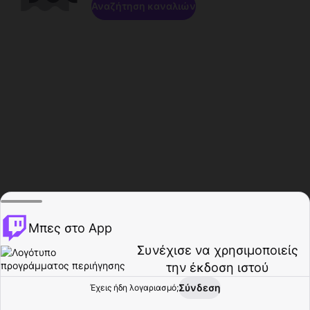
Αναζήτηση καναλιών
Μπες στο App
Συνέχισε να χρησιμοποιείς
την έκδοση ιστού
Σύνδεση
Έχεις ήδη λογαριασμό;
Αρχική σελίδα
Περιήγηση
Δραστηριότητα
Προφίλ