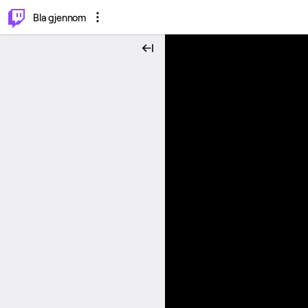
⌥
P
Bla gjennom