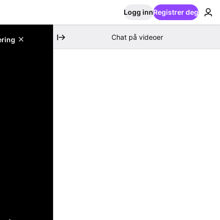
Logg inn
Registrer deg
Chat på videoer
ering