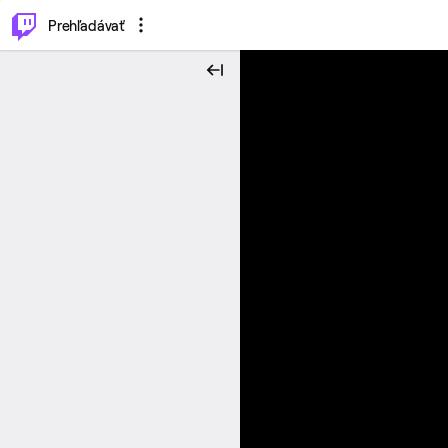
..
⌥
P
Prehľadávať