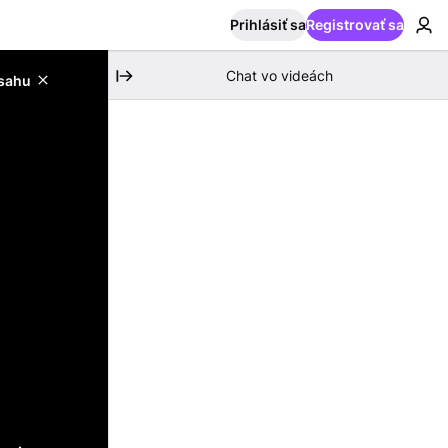
Prihlásiť sa
Registrovať sa
Chat vo videách
bsahu