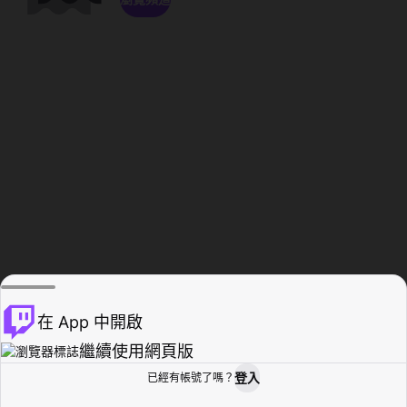
在 App 中開啟
繼續使用網頁版
登入
已經有帳號了嗎？
創作者基地
瀏覽
活動紀錄
個人檔案