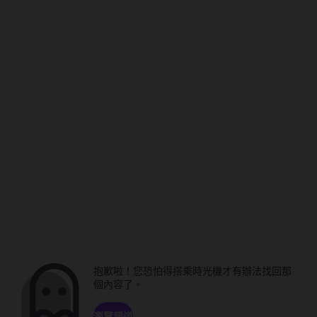
抱歉啦！您恐怕得搭乘時光機才有辦法找回那
個內容了。
瀏覽頻道