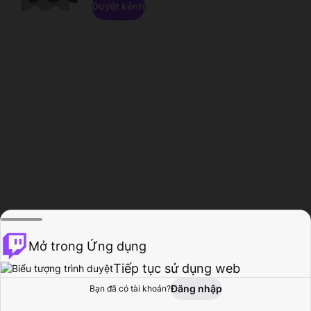
Duyệt kênh
Mở trong Ứng dụng
Tiếp tục sử dụng web
Đăng nhập
Bạn đã có tài khoản?
Trang chủ
Duyệt
Hoạt động
Hồ sơ