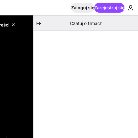
Zaloguj się
Zarejestruj się
Czatuj o filmach
reści