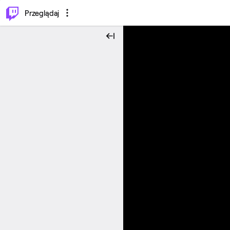
…
⌥
P
Przeglądaj