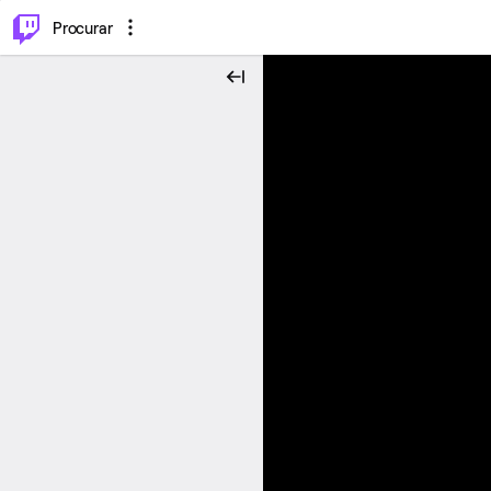
.
⌥
P
Procurar