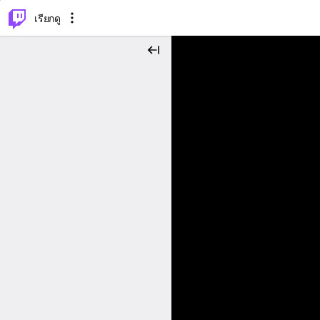
⌥
P
เรียกดู