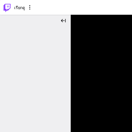
⌥
P
เรียกดู