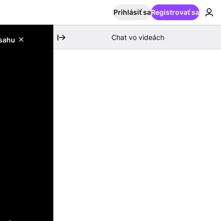
Prihlásiť sa
Registrovať sa
Chat vo videách
bsahu