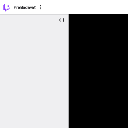
..
⌥
P
Prehľadávať