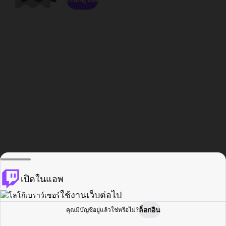
เปิดในแอพ
ใช้งานเว็บต่อไป
ล็อกอิน
คุณมีบัญชีอยู่แล้วใช่หรือไม่?
หน้าแรก
เรียกดู
กิจกรรม
โปรไฟล์