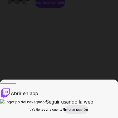
Explorar canales
Abrir en app
Seguir usando la web
Iniciar sesión
Página del
¿Ya tienes una cuenta?
Explorar
Actividad
Perfil
Creador