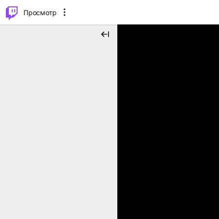
.
⌥
P
Просмотр