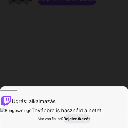
Ugrás: alkalmazás
Továbbra is használd a netet
Bejelentkezés
Már van fiókod?
Főoldal
Böngészés
Tevékenység
Profil