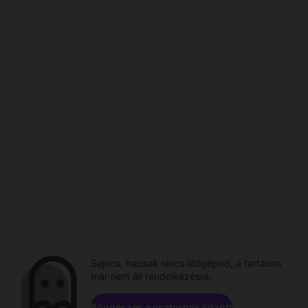
Sajnos, hacsak nincs időgéped, a tartalom
már nem áll rendelkezésre.
Böngészés a csatornák között