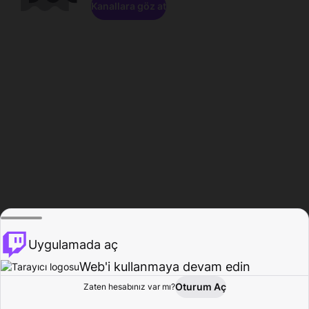
Kanallara göz at
Uygulamada aç
Web'i kullanmaya devam edin
Oturum Aç
Zaten hesabınız var mı?
Ana Sayfa
Gözat
Aktivite
Profil