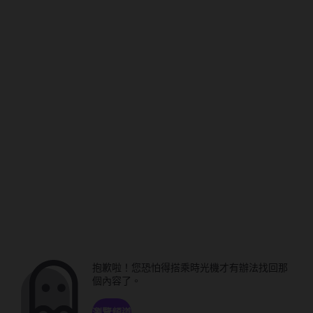
抱歉啦！您恐怕得搭乘時光機才有辦法找回那
個內容了。
瀏覽頻道