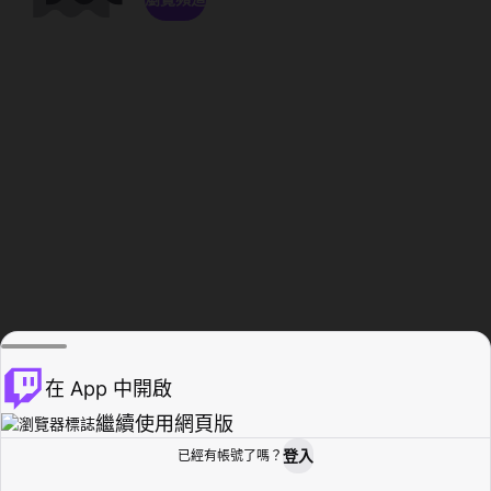
在 App 中開啟
繼續使用網頁版
登入
已經有帳號了嗎？
創作者基地
瀏覽
活動紀錄
個人檔案