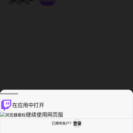
在应用中打开
继续使用网页版
登录
已拥有账户？
主页
浏览
活动纪录
个人资料