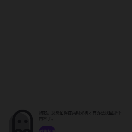
抱歉。您恐怕得搭乘时光机才有办法找回那个
内容了。
浏览频道