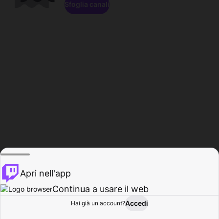
Sfoglia canali
Apri nell'app
Continua a usare il web
Accedi
Hai già un account?
Base
Sfoglia
Attività
Profilo