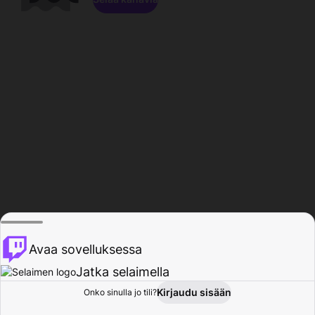
Avaa sovelluksessa
Jatka selaimella
Kirjaudu sisään
Onko sinulla jo tili?
Koti
Selaa
Toiminta
Profiili