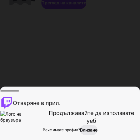
Преглед на каналите
Отваряне в прил.
Продължавайте да използвате
уеб
Влизане
Вече имате профил?
Начало
Преглед
Активност
Профил