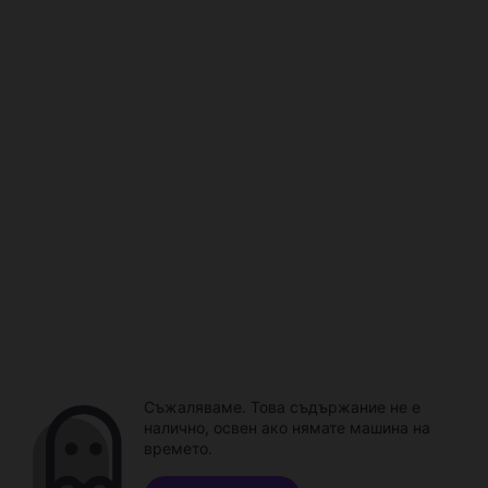
Съжаляваме. Това съдържание не е
налично, освен ако нямате машина на
времето.