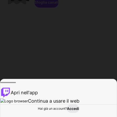
Sfoglia canali
Apri nell'app
Continua a usare il web
Accedi
Hai già un account?
Base
Sfoglia
Attività
Profilo